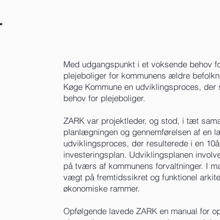
r
Med udgangspunkt i et voksende behov fo
plejeboliger for kommunens ældre befolk
Køge Kommune en udviklingsproces, der sk
behov for plejeboliger.
ZARK var projektleder, og stod, i tæt sa
planlægningen og gennemførelsen af en 
udviklingsproces, der resulterede i en 10
investeringsplan. Udviklingsplanen involv
på tværs af kommunens forvaltninger. I ma
vægt på fremtidssikret og funktionel arkite
øko­nomiske rammer.
Opfølgende lavede ZARK en manual for op