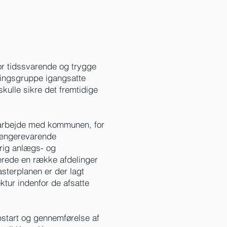
r tidssvarende og trygge
ningsgruppe igangsatte
ulle sikre det fremtidige
marbejde med kommunen, for
længerevarende
årig anlægs- og
erede en række afdelinger
sterplanen er der lagt
ktur indenfor de afsatte
start og gennemførelse af