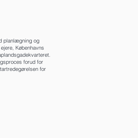
d planlægning og
 ejere, Københavns
aplandsgadekvarteret.
ngsproces forud for
artredegørelsen for